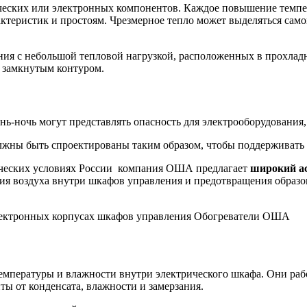
рических или электронных компонентов. Каждое повышение темп
актеристик и простоям. Чрезмерное тепло может выделяться сам
ия с небольшой тепловой нагрузкой, расположенных в прохладн
с замкнутым контуром.
нь-ночь могут представлять опасность для электрооборудования,
олжны быть спроектированы таким образом, чтобы поддерживать
тических условиях России компания ОША предлагает
широкий а
ия воздуха внутри шкафов управления и предотвращения образо
емпературы и влажности внутри электрического шкафа. Они ра
ы от конденсата, влажности и замерзания.