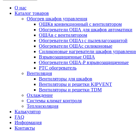
О нас
Каталог товаров
Обогрев шкафов управления
ОШКв конвекционный с вентилятором
Обогреватели ОША для шкафов автоматики
ОШАв с вентилятором
Обогреватели ОШАз с пылевлагозащитой
Обогреватели ОШАс силиконовые
Силиконовые нагреватели шкафов управления
Взрывозащищенные ОША
Обогреватели ОША-Р взрывозащищенные
РТС обогреватель
Вентиляция
Вентиляторы для шкафов
Вентиляторы и решетки KIPVENT
Вентиляторы и решетки TDM
Охлаждение
Системы климат контроля
Теплоизоляция
Калькулятор
FAQ
Информация
Контакты