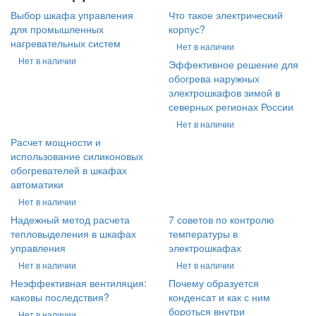
Выбор шкафа управления
Что такое электрический
для промышленных
корпус?
нагревательных систем
Нет в наличии
Нет в наличии
Эффективное решение для
обогрева наружных
электрошкафов зимой в
северных регионах России
Нет в наличии
Расчет мощности и
использование силиконовых
обогревателей в шкафах
автоматики
Нет в наличии
Надежный метод расчета
7 советов по контролю
тепловыделения в шкафах
температуры в
управления
электрошкафах
Нет в наличии
Нет в наличии
Неэффективная вентиляция:
Почему образуется
каковы последствия?
конденсат и как с ним
бороться внутри
Нет в наличии