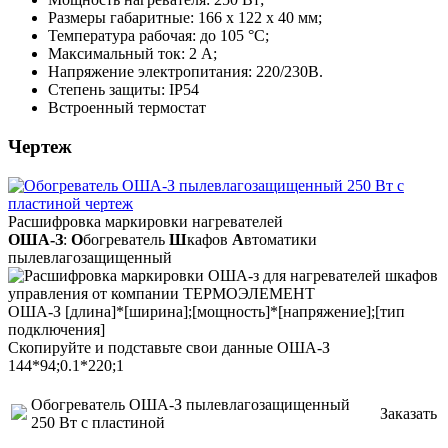
Размеры габаритные: 166 х 122 х 40 мм;
Температура рабочая: до 105 °C;
Максимальный ток: 2 A;
Напряжение электропитания: 220/230B.
Степень защиты: IP54
Встроенный термостат
Чертеж
Расшифровка маркировки нагревателей
ОША-З
:
О
богреватель
Ш
кафов
А
втоматики
пылевлагозащищенный
ОША-З [длина]*[ширина];[мощность]*[напряжение];[тип
подключения]
Cкопируйте и подставьте свои данные ОША-З
144*94;0.1*220;1
Обогреватель ОША-З пылевлагозащищенный
Заказать
250 Вт с пластиной