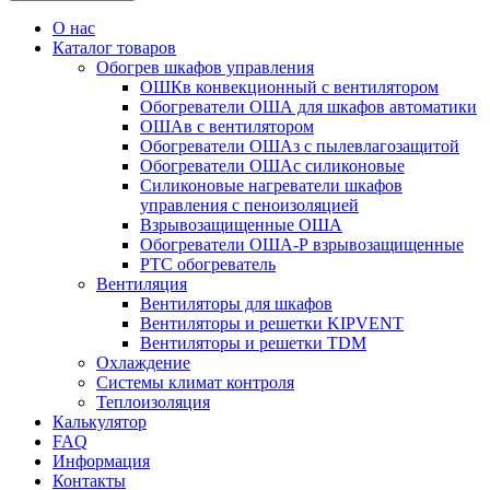
О нас
Каталог товаров
Обогрев шкафов управления
ОШКв конвекционный с вентилятором
Обогреватели ОША для шкафов автоматики
ОШАв с вентилятором
Обогреватели ОШАз с пылевлагозащитой
Обогреватели ОШАс силиконовые
Силиконовые нагреватели шкафов
управления с пеноизоляцией
Взрывозащищенные ОША
Обогреватели ОША-Р взрывозащищенные
РТС обогреватель
Вентиляция
Вентиляторы для шкафов
Вентиляторы и решетки KIPVENT
Вентиляторы и решетки TDM
Охлаждение
Системы климат контроля
Теплоизоляция
Калькулятор
FAQ
Информация
Контакты