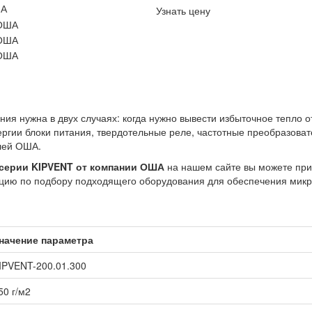
ША
Узнать цену
ия нужна в двух случаях: когда нужно вывести избыточное тепло 
гии блоки питания, твердотельные реле, частотные преобразовате
лей ОША.
 серии KIPVENT от компании ОША
на нашем сайте вы можете при
тацию по подбору подходящего оборудования для обеспечения мик
начение параметра
IPVENT-200.01.300
50 г/м2