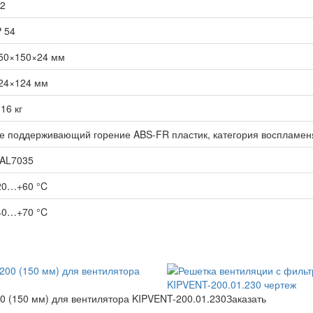
2
P 54
50×150×24 мм
24×124 мм
,16 кг
е поддерживающий горение ABS-FR пластик, категория воспламен
AL7035
20…+60 °C
40…+70 °C
0 (150 мм) для вентилятора KIPVENT-200.01.230
Заказать