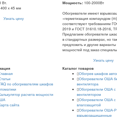
 Вт.
Мощность:
100-2000Вт
 400 х 45 мм
Обогреватели имеют взрывоза
Узнать цену
«герметизация компаундом (m)
соответствуют требованиям ГО
2019 и ГОСТ 31610.18-2016, Т
Предлагаем обогреватели шка
в стандартных размерах, но т
предложить и другие варианты
мощностей под заказ специаль
Узнать цену
мация
Каталог товаров
Главная
Обогрев шкафов авто
Статьи
Обогреватели ОША б
FAQ по обогревателям шкафов
вентилятора
втоматики
Обогреватели ОША с
Калькулятор расчета мощности
вентилятором
ША
Обогреватели ОША с 
Карта сайта
влагозащитой
Обогреватели ОША-Р
взрывозащищенные