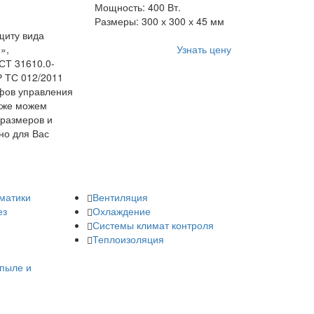
Мощность: 400 Вт.
Размеры: 300 х 300 х 45 мм
щиту вида
»,
Узнать цену
СТ 31610.0-
Р ТС 012/2011
фов управления
акже можем
 размеров и
но для Вас
матики
Вентиляция
ез
Охлаждение
Системы климат контроля
Теплоизоляция
пыле и