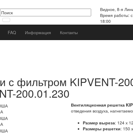
в
Видное, 8-я Лин
Время работы: с
18:00
FAQ
Информация
Контакты
и с фильтром KIPVENT-200
NT-200.01.230
Вентиляционная решетка KIP
отведения воздуха, нагнетаем
ША
Размер выреза
: 124 х 
ША
Размеры решетки
: 150 