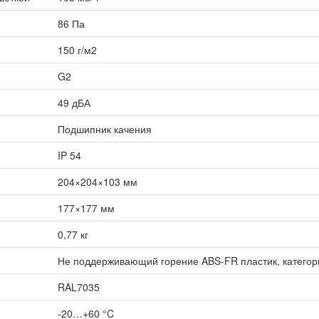
86 Па
150 г/м2
G2
49 дБА
Подшипник качения
IP 54
204×204×103 мм
177×177 мм
0,77 кг
Не поддерживающий горение ABS-FR пластик, категор
RAL7035
-20…+60 °C