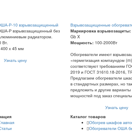
ОША-Р-10 взрывозащищенный
Взрывозащищенные обогреват
ОША-Р взрывозащищенный без
Маркировка взрывозащиты:
 алюминиевым радиатором.
Gb X
 Вт.
Мощность:
100-2000Вт
 400 х 45 мм
Обогреватели имеют взрывоза
Узнать цену
«герметизация компаундом (m)
соответствуют требованиям ГО
2019 и ГОСТ 31610.18-2016, Т
Предлагаем обогреватели шка
в стандартных размерах, но т
предложить и другие варианты
мощностей под заказ специаль
Узнать цену
мация
Каталог товаров
Главная
Обогрев шкафов авто
Статьи
Обогреватели ОША б