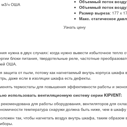
Объемный поток возду
Объемный поток возду
Размер выреза
: 177 х 
Макс. статическое дав
Узнать цену
ия нужна в двух случаях: когда нужно вывести избыточное тепло 
гии блоки питания, твердотельные реле, частотные преобразовате
лей ОША.
 защита от пыли, потому как нагнетаемый внутрь корпуса шкафа 
трь, даже если в изоляции шкафа есть дефекты.
именять термостаты для повышения эффективности работы и эконо
льно использовать вентиляционную систему серии KIPVENT:
о рекомендована для работы оборудования, вентиляторов для охла
номичности температура снаружи должна быть ниже, чем в шкафу
оложен так, чтобы нагнетать воздух внутрь шкафа, таким образом 
риборы.