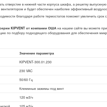
ать отверстие в нижней части корпуса шкафа, а решетку выпускную
ад вентилятором и будет обеспечен наиболее эффективный воздухо
одимости благодаря работе термостатов поможет увеличить срок 
 серии KIPVENT от компании ОША
на нашем сайте вы можете при
тацию по подбору подходящего оборудования для обеспечения мик
Значение параметра
KIPVENT-300.01.230
230 VAC
50/60 Гц
Клеммные зажимы под винт
120 м3/ч
шеткой
105 м3/ч