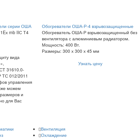
ели серии ОША
Обогреватели ОША-Р-4 взрывозащищенные
1Eх mb IIС Т4
Обогреватель ОША-Р взрывозащищенный без
вентилятора с алюминиевым радиатором.
Мощность: 400 Вт.
Размеры: 300 х 300 х 45 мм
щиту вида
»,
Узнать цену
СТ 31610.0-
Р ТС 012/2011
фов управления
акже можем
 размеров и
но для Вас
матики
Вентиляция
ез
Охлаждение