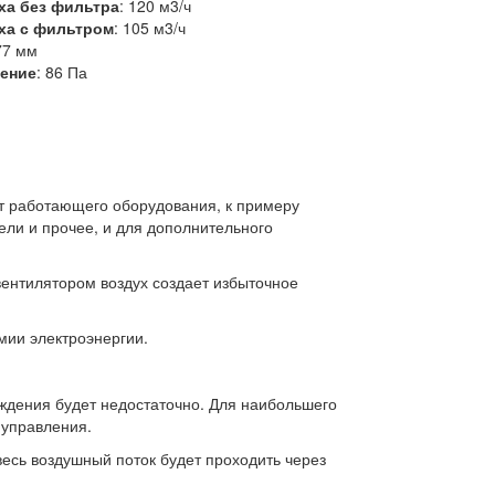
ха без фильтра
: 120 м3/ч
ха с фильтром
: 105 м3/ч
177 мм
ление
: 86 Па
от работающего оборудования, к примеру
ли и прочее, и для дополнительного
вентилятором воздух создает избыточное
мии электроэнергии.
ждения будет недостаточно. Для наибольшего
 управления.
весь воздушный поток будет проходить через