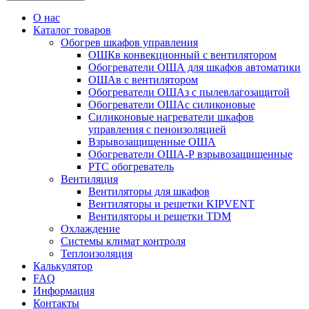
О нас
Каталог товаров
Обогрев шкафов управления
ОШКв конвекционный с вентилятором
Обогреватели ОША для шкафов автоматики
ОШАв с вентилятором
Обогреватели ОШАз с пылевлагозащитой
Обогреватели ОШАс силиконовые
Силиконовые нагреватели шкафов
управления с пеноизоляцией
Взрывозащищенные ОША
Обогреватели ОША-Р взрывозащищенные
РТС обогреватель
Вентиляция
Вентиляторы для шкафов
Вентиляторы и решетки KIPVENT
Вентиляторы и решетки TDM
Охлаждение
Системы климат контроля
Теплоизоляция
Калькулятор
FAQ
Информация
Контакты