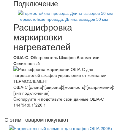
Подключение
Термостойкие провода. Длина выводов 50 мм
Расшифровка
маркировки
нагревателей
ОША-С
:
О
богреватель
Ш
кафов
А
втоматики
С
иликоновый
ОША-С [длина]*[ширина];[мощность]*[напряжение];
[тип подключения]
Cкопируйте и подставьте свои данные ОША-С
144*94;0.1*220;1
С этим товаром покупают