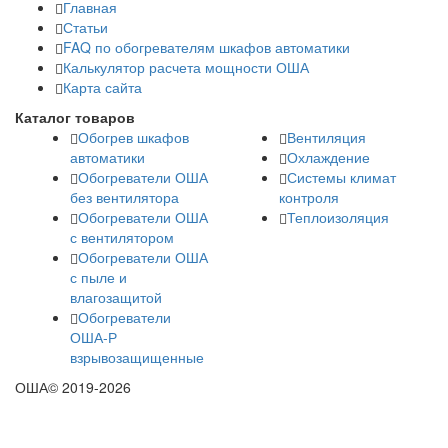
Главная
Статьи
FAQ по обогревателям шкафов автоматики
Калькулятор расчета мощности ОША
Карта сайта
Каталог товаров
Обогрев шкафов
Вентиляция
автоматики
Охлаждение
Обогреватели ОША
Системы климат
без вентилятора
контроля
Обогреватели ОША
Теплоизоляция
с вентилятором
Обогреватели ОША
с пыле и
влагозащитой
Обогреватели
ОША-Р
взрывозащищенные
ОША© 2019-2026