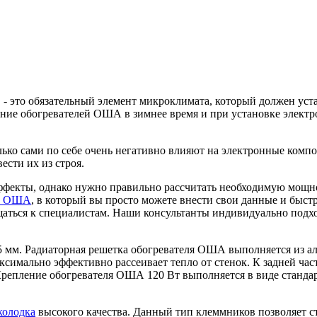
- это обязательный элемент микроклимата, который должен уст
ие обогревателей ОША в зимнее время и при установке электр
ько сами по себе очень негативно влияют на электронные компо
ести их из строя.
фекты, однако нужно правильно рассчитать необходимую мощнос
ор ОША
, в который вы просто можете внести свои данные и быс
аться к специалистам. Наши консультанты индивидуально подхо
35 мм. Радиаторная решетка обогревателя ОША выполняется из 
ксимально эффективно рассеивает тепло от стенок. К задней ча
Крепление обогревателя ОША 120 Вт выполняется в виде стандар
колодка
высокого качества. Данный тип клеммников позволяет с