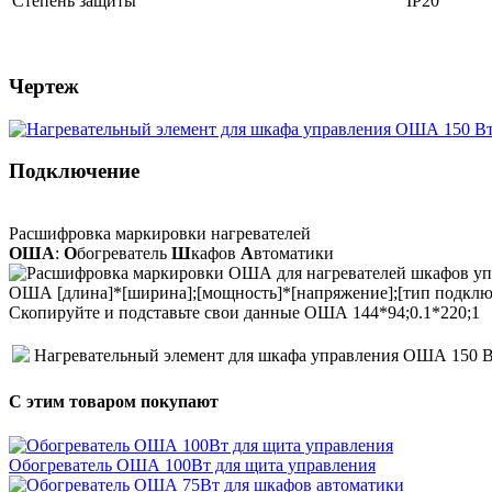
Степень защиты
IP20
Чертеж
Подключение
Расшифровка маркировки нагревателей
ОША
:
О
богреватель
Ш
кафов
А
втоматики
ОША [длина]*[ширина];[мощность]*[напряжение];[тип подклю
Cкопируйте и подставьте свои данные ОША 144*94;0.1*220;1
Нагревательный элемент для шкафа управления ОША 150 
С этим товаром покупают
Обогреватель ОША 100Вт для щита управления