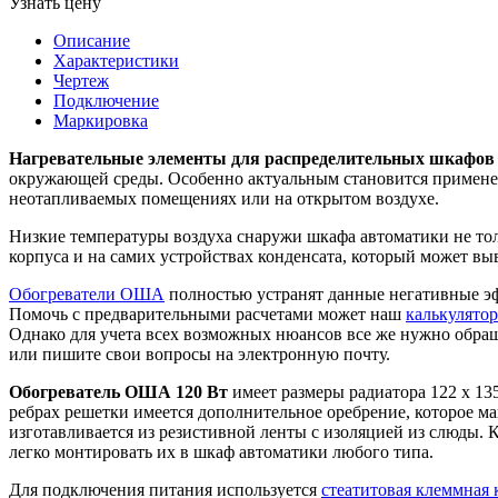
Узнать цену
Описание
Характеристики
Чертеж
Подключение
Маркировка
Нагревательные элементы для распределительных шкафов
окружающей среды. Особенно актуальным становится применен
неотапливаемых помещениях или на открытом воздухе.
Низкие температуры воздуха снаружи шкафа автоматики не тол
корпуса и на самих устройствах конденсата, который может выв
Обогреватели ОША
полностью устранят данные негативные эф
Помочь с предварительными расчетами может наш
калькулят
Однако для учета всех возможных нюансов все же нужно обращ
или пишите свои вопросы на электронную почту.
Обогреватель ОША 120 Вт
имеет размеры радиатора 122 х 1
ребрах решетки имеется дополнительное оребрение, которое ма
изготавливается из резистивной ленты с изоляцией из слюды. 
легко монтировать их в шкаф автоматики любого типа.
Для подключения питания используется
стеатитовая клеммная 